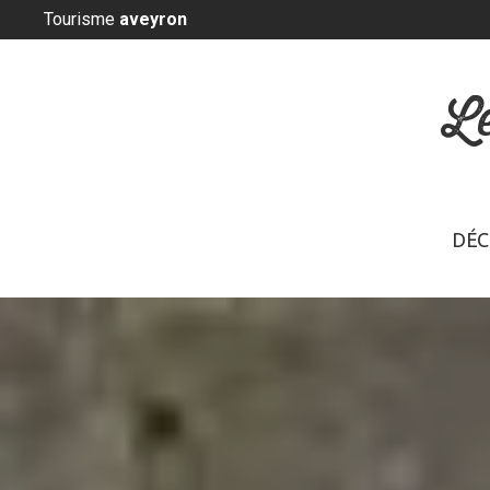
Panneau de gestion des cookies
Tourisme
aveyron
L
DÉC