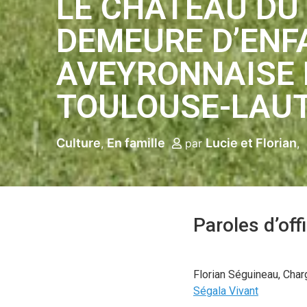
LE CHÂTEAU DU
DEMEURE D’ENF
AVEYRONNAISE 
TOULOUSE-LAU
Culture
En famille
Lucie et Florian
par
Paroles d’off
Florian Séguineau, Char
Ségala Vivant