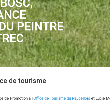
 BOSC,
ANCE
DU PEINTRE
TREC
ice de tourisme
gé de Promotion à l’
Office de Tourisme du Naucellois
et Lucie M