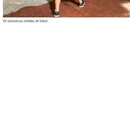
On s’amuse au château de Valon
Côté encouragements
« Château très agréable. Nous avons adoré ! Continuez à le
restaurer, il nous tarde d’en découvrir plus.
Très belle
restauration des bâtiments
, des menuiseries et boiseries,
magique ! »
« Quelle belle évolution en 2 ans, la visite est de plus en plus
intéressante, nous souhaitons que les projets de recherche et
de restauration se poursuivent pour que les visiteurs repartent
enrichis comme nous, par l’histoire et les histoires du Château
de Valon. Merci Beaucoup »
« Nous étions venus à 2 il y a 2 ans, nous sommes revenus à 4