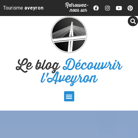
Panneau de gestion des cookies
Retrouvez-
Tourisme
aveyron
nous sur
Le blog
Découvrir
l'Aveyron