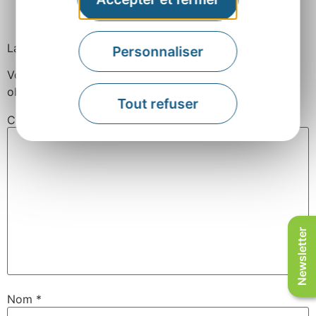
Facebook
Twitter
Pinterest
Laisser un commentaire
Personnaliser
Votre adresse e-mail ne sera pas publiée.
Les champs
obligatoires sont indiqués avec
*
Tout refuser
Commentaire
*
Newsletter
Nom
*