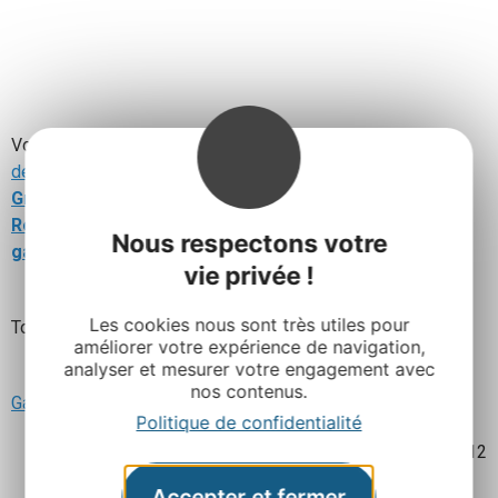
Vous y trouverez de magnifiques photos sur les
paysages
de l’Aveyron
, ses
Plus Beaux Villages de France
,
les
Grands Sites de Midi-Pyrénées
, les
Bastides du
Rouergue
, les sports et
activités de pleine nature
, la
Nous respectons votre
gastronomie
…
vie privée !
Les cookies nous sont très utiles pour
Tout y est ! Laissez-vous transporter !
améliorer votre expérience de navigation,
analyser et mesurer votre engagement avec
nos contenus.
Galerie photo Imagine Aveyron
Politique de confidentialité
Mis à jour le 1 février 2012
Accepter et fermer