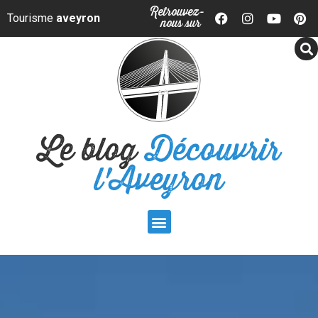
Panneau de gestion des cookies
Retrouvez-
Tourisme
aveyron
nous sur
Le blog
Découvrir
l'Aveyron