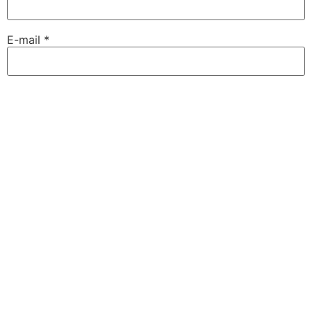
E-mail
*
Site web
Enregistrer mon nom, mon e-mail et mon site dans le
navigateur pour mon prochain commentaire.