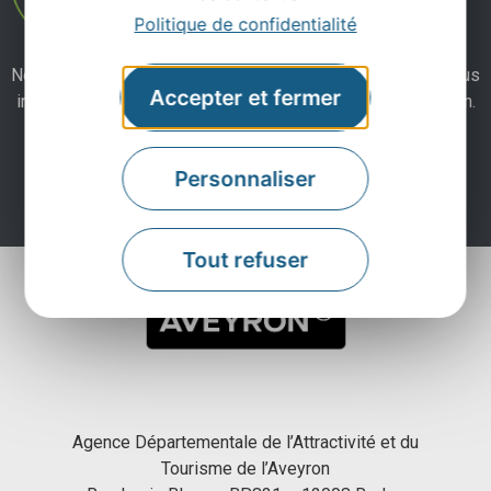
Politique de confidentialité
Ne manquez pas notre newsletter mensuelle et laissez-vous
Accepter et fermer
inspirer pour profiter pleinement de votre séjour en Aveyron.
Je m'abonne ici
Personnaliser
Tout refuser
Agence Départementale de l’Attractivité et du
Tourisme de l’Aveyron