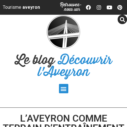
Panneau de gestion des cookies
Retrouvez-
Tourisme
aveyron
nous sur
Le blog
Découvrir
l'Aveyron
L’AVEYRON COMME