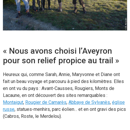
« Nous avons choisi l’Aveyron
pour son relief propice au trail »
Heureux qui, comme Sarah, Annie, Maryvonne et Diane ont
fait un beau voyage et parcouru à pied des kilomètres. Elles
en ont vu du pays : Avant-Causses, Rougiers, Monts de
Lacaune, en ont découvert des sites remarquables :
Montaigut
,
Rougier de Camarès
,
Abbaye de Sylvanès
,
église
russe
, statues-menhirs, parc éolien… et en ont gravi des pics
(Cabros, Roste, le Merdelou).