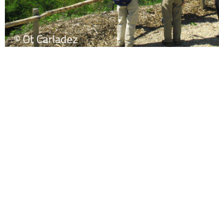
Belvédère de Jou
Coups de cœur
A ne pas manquer un peu plus loin
le célèbre barrage de
Sarrans
, 8ème plus haut barrage de France, qui contribue
fortement à la production d’énergie, renouvelable de surcroît !
Belvédère et panneaux explicatifs sur l’hydroélectricité.
Découvrez
les autres points de vues
magnifiques !