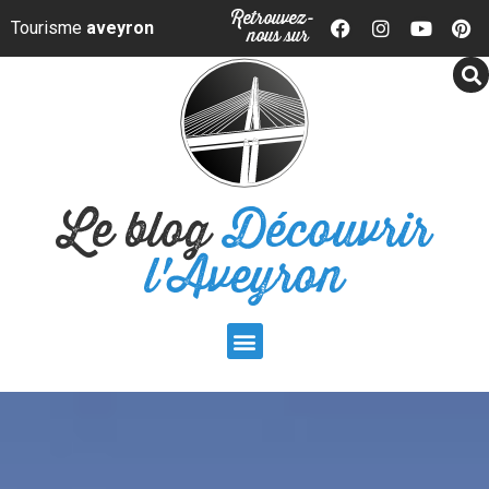
Panneau de gestion des cookies
Retrouvez-
Tourisme
aveyron
nous sur
Le blog
Découvrir
l'Aveyron