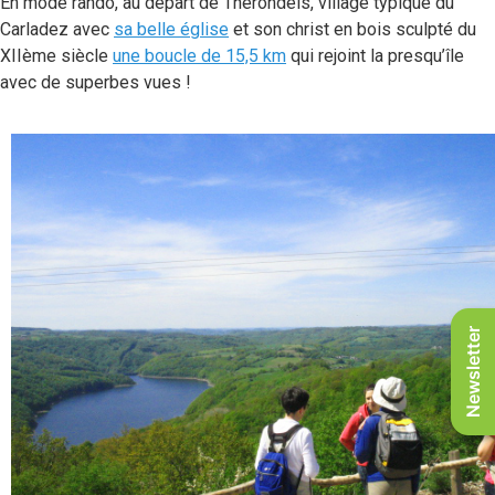
En mode rando, au départ de Thérondels, village typique du
Carladez avec
sa belle église
et son christ en bois sculpté du
XIIème siècle
une boucle de 15,5 km
qui rejoint la presqu’île
avec de superbes vues !
Newsletter