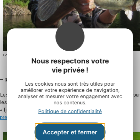
Pêche au Lac de Sarrans
Nous respectons votre
vie privée !
–
Rando/VTT
Les cookies nous sont très utiles pour
améliorer votre expérience de navigation,
Les plus sportifs se plairont par les pentes à travers bois et sur
analyser et mesurer votre engagement avec
les plateaux vallonnés qui les conduiront sur les rives d’un
nos contenus.
« fjord » ! Téléchargez le circuit avant de partir :
Circuit de la
Politique de confidentialité
presqu’île de Laussac
Accepter et fermer