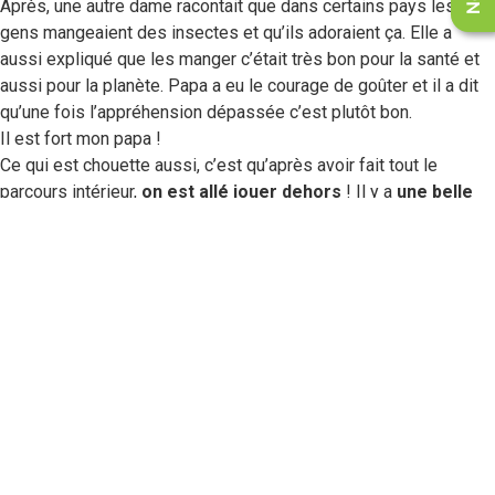
Après, une autre dame racontait que dans certains pays les
gens mangeaient des insectes et qu’ils adoraient ça. Elle a
aussi expliqué que les manger c’était très bon pour la santé et
aussi pour la planète. Papa a eu le courage de goûter et il a dit
qu’une fois l’appréhension dépassée c’est plutôt bon.
Il est fort mon papa !
Ce qui est chouette aussi, c’est qu’après avoir fait tout le
parcours intérieur,
on est allé jouer dehors
! Il y a
une belle
promenade
avec des jeux et des gros insectes partout.
Certains font de la musique, d’autres chantent et on peut même
piloter une grosse mouche !