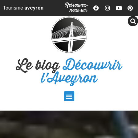
Panneau de gestion des cookies
Retrouvez-
Tourisme
aveyron
nous sur
Le blog
Découvrir
l'Aveyron