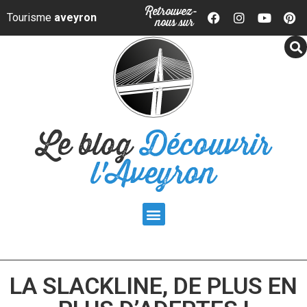
Panneau de gestion des cookies
Retrouvez-
Tourisme
aveyron
nous sur
Le blog
Découvrir
l'Aveyron
LA SLACKLINE, DE PLUS EN