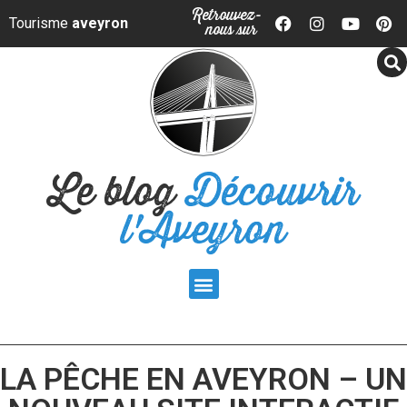
Panneau de gestion des cookies
Retrouvez-
Tourisme
aveyron
nous sur
Le blog
Découvrir
l'Aveyron
LA PÊCHE EN AVEYRON – UN