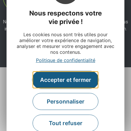
Nous respectons votre
vie privée !
Ne manquez pas notre newsletter mensuelle et laissez-vous
inspirer pour profiter pleinement de votre séjour en Aveyron.
Les cookies nous sont très utiles pour
améliorer votre expérience de navigation,
analyser et mesurer votre engagement avec
Je m'abonne ici
nos contenus.
Politique de confidentialité
Accepter et fermer
Personnaliser
Agence Départementale de l’Attractivité et du
Tout refuser
Tourisme de l’Aveyron