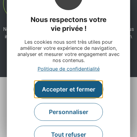
Nous respectons votre
vie privée !
Ne manquez pas notre newsletter mensuelle et laissez-vous
inspirer pour profiter pleinement de votre séjour en Aveyron.
Les cookies nous sont très utiles pour
améliorer votre expérience de navigation,
analyser et mesurer votre engagement avec
Je m'abonne ici
nos contenus.
Politique de confidentialité
Accepter et fermer
Personnaliser
Agence Départementale de l’Attractivité et du
Tout refuser