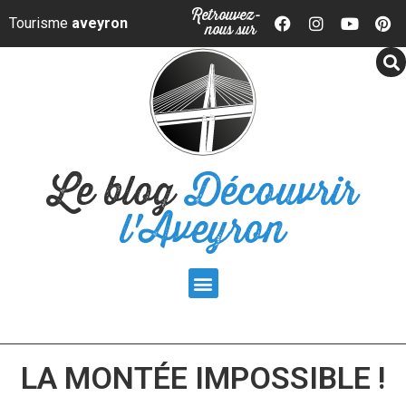
Panneau de gestion des cookies
Retrouvez-
Tourisme
aveyron
nous sur
Le blog
Découvrir
l'Aveyron
LA MONTÉE IMPOSSIBLE !