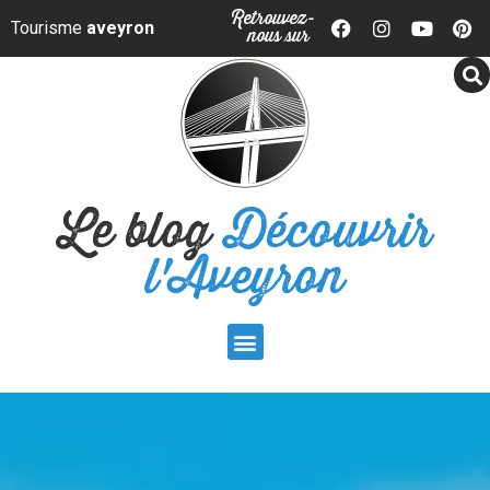
Panneau de gestion des cookies
Retrouvez-
Tourisme
aveyron
nous sur
Le blog
Découvrir
l'Aveyron