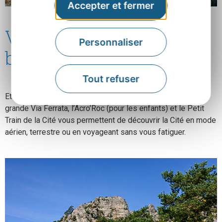
Accepter et fermer
Via Ferrata, petit train,
Personnaliser
balades
Tout refuser
Et les éternels incontournables de La Cité de Pierres : La
grande Via Ferrata, l’Acro’Roc (pour les enfants) et le Petit
Train de la Cité vous permettent de découvrir la Cité en mode
aérien, terrestre ou en voyageant sans vous fatiguer.