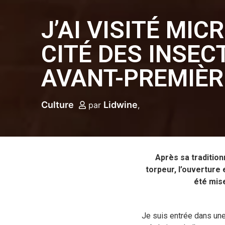
J’AI VISITÉ MIC
CITÉ DES INSEC
AVANT-PREMIÈR
Culture
Lidwine
par
Après sa tradition
torpeur, l’ouvertur
été mise
Je suis entrée dans une 