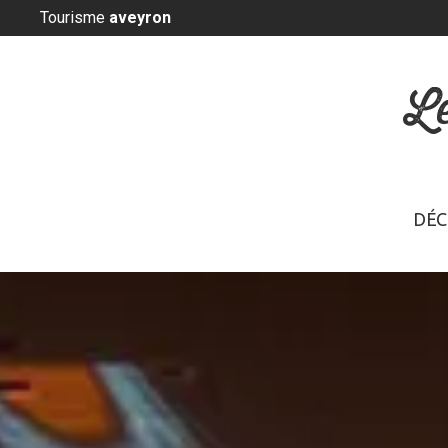
Panneau de gestion des cookies
Tourisme
aveyron
L
DÉC