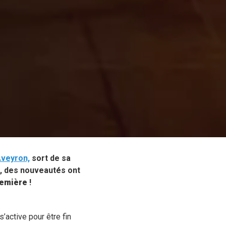
Aveyron,
sort de sa
, des nouveautés ont
remière
!
s’active pour être fin