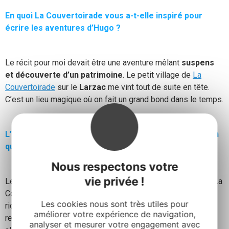
En quoi La Couvertoirade vous a-t-elle inspiré pour
écrire les aventures d’Hugo ?
Le récit pour moi devait être une aventure mêlant
suspens
et découverte d’un patrimoine
. Le petit village de
La
Couvertoirade
sur le
Larzac
me vint tout de suite en tête.
C’est un lieu magique où on fait un grand bond dans le temps.
L’histoire d’Hugo et le mystère de La Couvertoirade en
quelques lignes…
Nous respectons votre
vie privée !
Le jeune garçon Hugo, petit citadin, passe ses vacances à La
Couvertoirade chez ses grands-parents. Il va découvrir les
Les cookies nous sont très utiles pour
richesses d’une petite cité médiévale cachée derrière ses
améliorer votre expérience de navigation,
remparts, une autre façon de vivre à la campagne et surtout
analyser et mesurer votre engagement avec