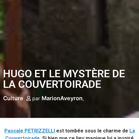
HUGO ET LE MYSTÈRE DE
LA COUVERTOIRADE
Culture
MarionAveyron
par
Pascale PETRIZZELLI
est tombée sous le charme de
La
Couvertoirade
. Si bien que ce lieu magique lui a inspiré