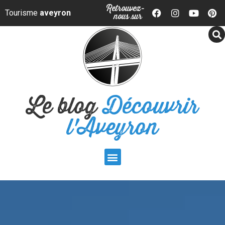
Panneau de gestion des cookies
Retrouvez-
Tourisme
aveyron
nous sur
Le blog
Découvrir
l'Aveyron