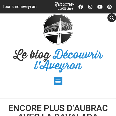
Panneau de gestion des cookies
Retrouvez-
Tourisme
aveyron
nous sur
Le blog
Découvrir
l'Aveyron
ENCORE PLUS D’AUBRAC