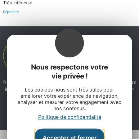
Trés intéressé.
Répondre
Nous respectons votre
vie privée !
Ne manquez pas notre newsletter mensuelle et laissez-vous
inspirer pour profiter pleinement de votre séjour en Aveyron.
Les cookies nous sont très utiles pour
améliorer votre expérience de navigation,
analyser et mesurer votre engagement avec
nos contenus.
Je m'abonne ici
Politique de confidentialité
Accepter et fermer