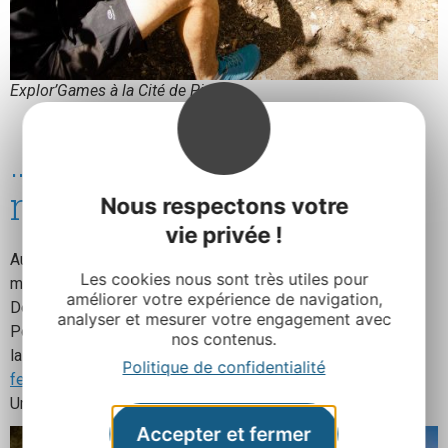
Explor’Games à la Cité de Pierres
…Dissimulée dans la
nature…
Nous respectons votre
vie privée !
Au cours de votre balade, vous pourrez admirer de
Les cookies nous sont très utiles pour
merveilleux paysages.
améliorer votre expérience de navigation,
De nombreuses tyroliennes parsèment le chaos rocheux.
analyser et mesurer votre engagement avec
Pour les plus observateurs, vous pourrez même apercevoir
nos contenus.
la présence de quelques courageux qui s’adonnent à la
via
Politique de confidentialité
ferrata
!
Une autre façon de découvrir la Cité de Pierres !
Accepter et fermer