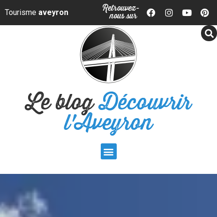
Panneau de gestion des cookies
Retrouvez-
Tourisme
aveyron
nous sur
Le blog
Découvrir
l'Aveyron