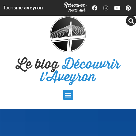
Panneau de gestion des cookies
Retrouvez-
Tourisme
aveyron
nous sur
Le blog
Découvrir
l'Aveyron