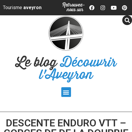
Panneau de gestion des cookies
Retrouvez-
Tourisme
aveyron
nous sur
Le blog
Découvrir
l'Aveyron
DESCENTE ENDURO VTT –