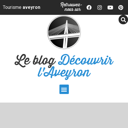
Panneau de gestion des cookies
Retrouvez-
Tourisme
aveyron
nous sur
Le blog
Découvrir
l'Aveyron