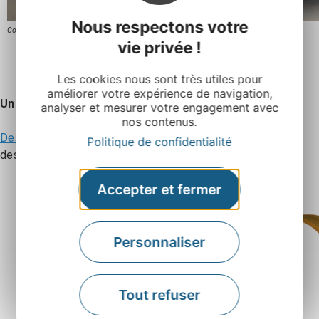
Nous respectons votre
Couteau D’Albrac
vie privée !
Les cookies nous sont très utiles pour
améliorer votre expérience de navigation,
Un objet en bois
analyser et mesurer votre engagement avec
nos contenus.
Design Vallée
vous propose des meubles et lampes en bois
Politique de confidentialité
design.
Accepter et fermer
Personnaliser
Tout refuser