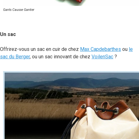
Gants Causse Gantier
Un sac
Offrirez-vous un sac en cuir de chez
Max Capdebarthes
ou
le
sac du Berger
, ou un sac innovant de chez
VoilenSac
?