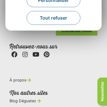
Personnaliser
Agence Départementale de l’Attractivité et du
Tourisme de l’Aveyron
Tout refuser
Rue Louis Blanc – BP831 – 12008 Rodez
Contactez-nous
Retrouvez-nous sur
À propos
Newsletter
Nos autres sites
Blog Dégustez