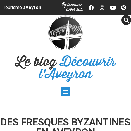
Panneau de gestion des cookies
Retrouvez-
Tourisme
aveyron
nous sur
Le blog
Découvrir
l'Aveyron
DES FRESQUES BYZANTINES