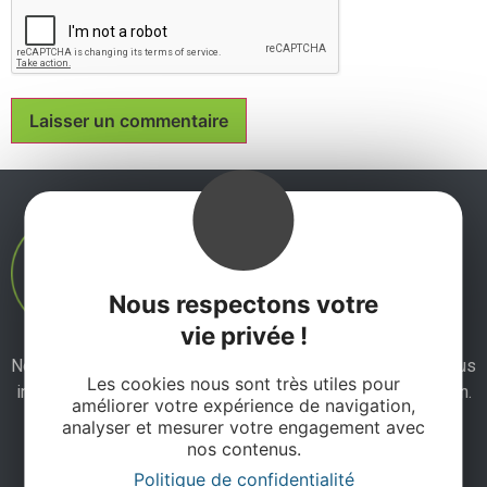
Nous respectons votre
vie privée !
Ne manquez pas notre newsletter mensuelle et laissez-vous
Les cookies nous sont très utiles pour
inspirer pour profiter pleinement de votre séjour en Aveyron.
améliorer votre expérience de navigation,
analyser et mesurer votre engagement avec
nos contenus.
Je m'abonne ici
Politique de confidentialité