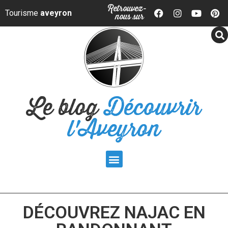
Panneau de gestion des cookies
Retrouvez-
Tourisme
aveyron
nous sur
Le blog
Découvrir
l'Aveyron
DÉCOUVREZ NAJAC EN