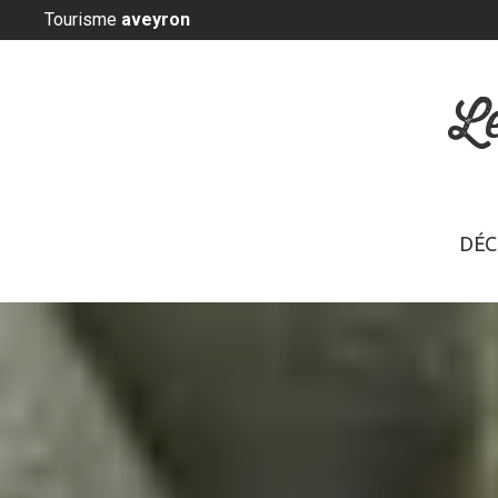
Panneau de gestion des cookies
Tourisme
aveyron
L
DÉC