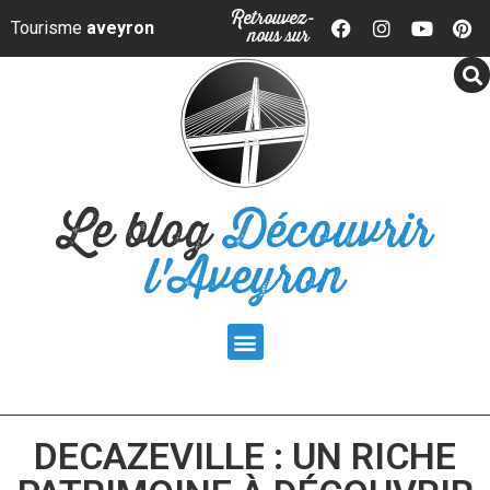
Panneau de gestion des cookies
Retrouvez-
Tourisme
aveyron
nous sur
Le blog
Découvrir
l'Aveyron
DECAZEVILLE : UN RICHE