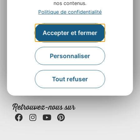
nos contenus.
Politique de confidentialité
Accepter et fermer
Agence Départementale de l’Attractivité et du
Personnaliser
Tourisme de l’Aveyron
Rue Louis Blanc – BP831 – 12008 Rodez
Tout refuser
Contactez-nous
Retrouvez-nous sur