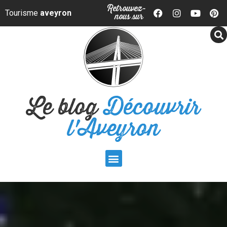
Panneau de gestion des cookies
Retrouvez-
Tourisme
aveyron
nous sur
Le blog
Découvrir
l'Aveyron