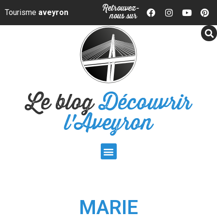
Panneau de gestion des cookies
Retrouvez-
Tourisme
aveyron
nous sur
Le blog
Découvrir
l'Aveyron
MARIE