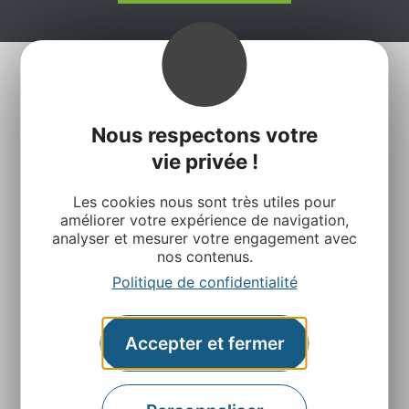
Nous respectons votre
vie privée !
Les cookies nous sont très utiles pour
Agence Départementale de l’Attractivité et du
améliorer votre expérience de navigation,
Tourisme de l’Aveyron
analyser et mesurer votre engagement avec
Rue Louis Blanc – BP831 – 12008 Rodez
nos contenus.
Politique de confidentialité
Contactez-nous
Accepter et fermer
Retrouvez-nous sur