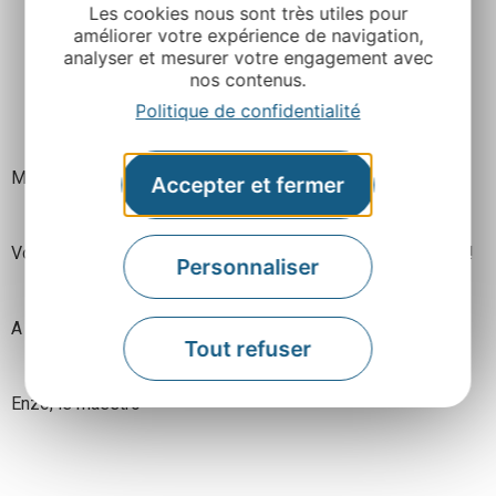
Les cookies nous sont très utiles pour
améliorer votre expérience de navigation,
analyser et mesurer votre engagement avec
nos contenus.
Politique de confidentialité
Mais que se passe t-il à
Micropolis
?!
Accepter et fermer
Vous le saurez en venant nous rendre visite dès le 26 avril !
Personnaliser
A bientôt pour de nouvelles aventures!
Tout refuser
Enzo, le maestro