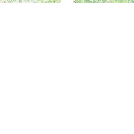
Leaflet
| Map data ©
OpenStreetMap contributors
Mis à jour le 23 avril 2014
Facebook
Twitter
Pinterest
Laisser un commentaire
Votre adresse e-mail ne sera pas publiée.
Les champs
obligatoires sont indiqués avec
*