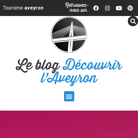
Panneau de gestion des cookies
Retrouvez-
Tourisme
aveyron
nous sur
Le blog
Découvrir
l'Aveyron