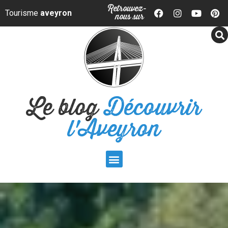
Panneau de gestion des cookies
Retrouvez-
Tourisme
aveyron
nous sur
Le blog
Découvrir
l'Aveyron