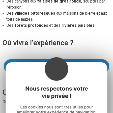
Des canyons aux
falaises de grès rouge
, sculptés par
l’érosion.
Des
villages pittoresques
aux maisons de pierre et aux
toits de lauzes.
Des
forêts profondes
et des
rivières paisibles
.
Où vivre l’expérience ?
Au Rougier de Camarès – dans le Sud Aveyron
Nous respectons votre
Quand vivre cette expérience ?
vie privée !
Du printemps à l’automne
Les cookies nous sont très utiles pour
améliorer votre expérience de navigation,