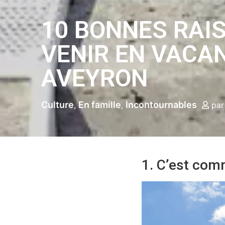
10 BONNES RAI
VENIR EN VACA
AVEYRON
Culture
En famille
Incontournables
pa
1. C’est comm