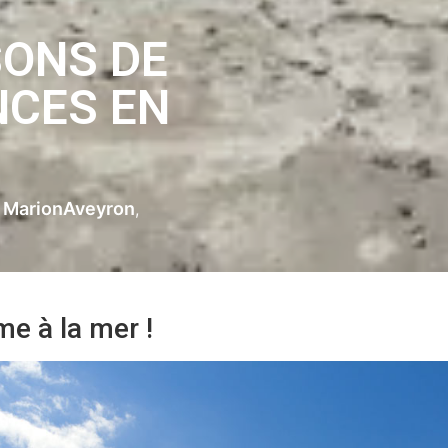
SONS DE
NCES EN
MarionAveyron
r
e à la mer !