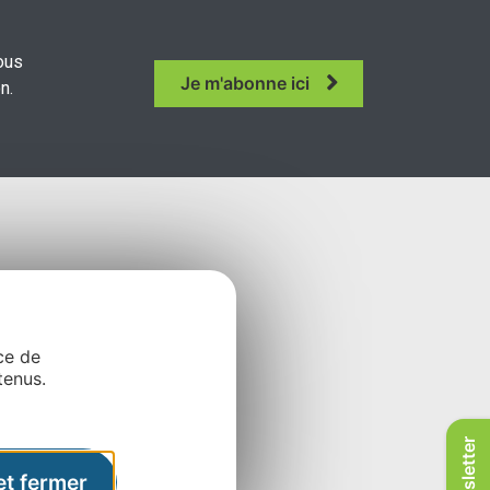
ous
Je m'abonne ici
n.
ce de
tenus.
Newsletter
et fermer