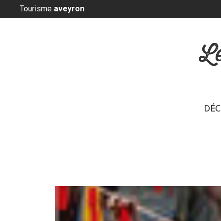
Panneau de gestion des cookies
Tourisme
aveyron
L
DÉC