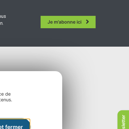
ous
Je m'abonne ici
n.
ce de
tenus.
Newsletter
et fermer